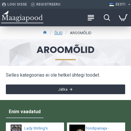
LOGI SISSE
REGISTREERU
EESTI
ÕLID
AROOMÕLID
AROOMÕLID
Selles kategoorias ei ole hetkel ühtegi toodet.
Jätka
Enim vaadatud
Lady Stirling's
Tondipainaja -