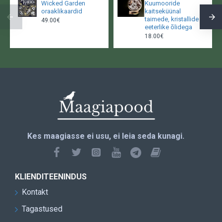
Wicked Garden
Kuumooride
oraaklikaardid
kaitseküünal
taimede, kristallide ja
49.00€
eeterlike õlidega
18.00€
Kes maagiasse ei usu, ei leia seda kunagi.
KLIENDITEENINDUS
Kontakt
Tagastused