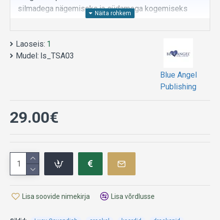
silmadega nägemiseks ja südamega kogemiseks
Tugevas karbis koos inglisekeelse raamatuga.
Laoseis:
1
Mudel:
ls_TSA03
Blue Angel
Publishing
29.00€
Lisa soovide nimekirja
Lisa võrdlusse