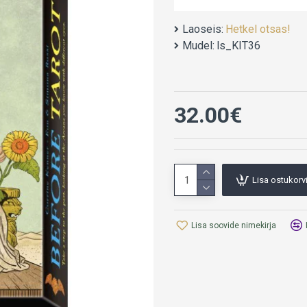
teame, ajalist mõõdet. Juh
Kennerilt.
Laoseis:
Hetkel otsas!
Mudel:
ls_KIT36
Corrine Kenner, Eoni ja 
78 kaarti; 66x120 mm.
32.00€
160 värvi leheküljeline ra
Lisa ostukorv
Lisa soovide nimekirja