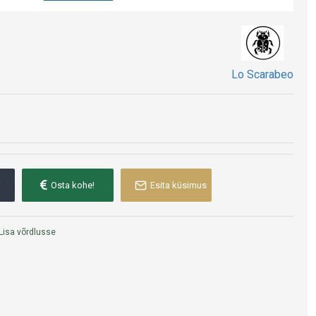
endi on Ameerika kirjanikult ja taroeksperdilt Corinne
Lo Scarabeo
Simona Rossi
amat. ingliskeelne väljaanne.
i
Osta kohe!
Esita küsimus
Lisa võrdlusse