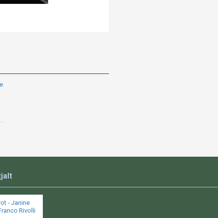
e
jalt
ot - Janine
ranco Rivolli