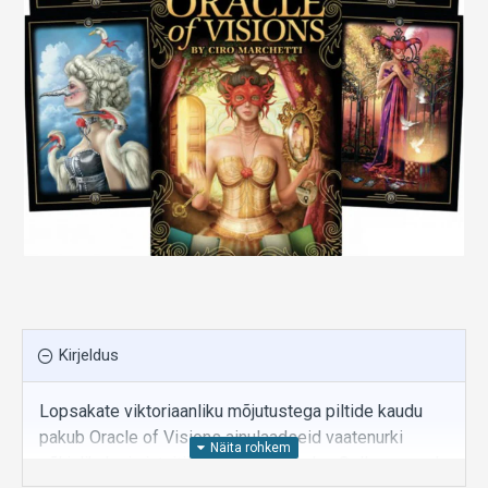
Kirjeldus
Lopsakate viktoriaanliku mõjutustega piltide kaudu
pakub Oracle of Visions ainulaadseid vaatenurki
põhjalikuks ja intuitiivseks lugemiseks. Selle asemel,