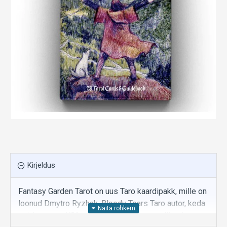
Kirjeldus
Fantasy Garden Tarot on uus Taro kaardipakk, mille on
loonud Dmytro Ryzhak, Bloody Tears Taro autor, keda
te juba teate. Kõik pildid on tehtud pastapliiatsitega