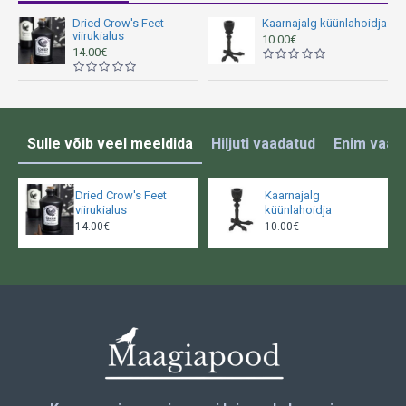
Dried Crow's Feet
Kaarnajalg küünlahoidja
viirukialus
10.00€
14.00€
Sulle võib veel meeldida
Hiljuti vaadatud
Enim vaad
Dried Crow's Feet
Kaarnajalg
viirukialus
küünlahoidja
14.00€
10.00€