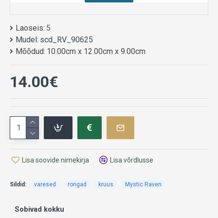
See mahukas 500 ml keraamiline kruus on osa
gootilikust Mystic Raven kollektsioonist. Kruusi
Laoseis:
5
esikülge ehib detailne illustratsioon varesest, kes
Mudel:
scd_RV_90625
hoiab käes auravat joogitassi, saadetuna humoorikast
Mõõdud:
10.00cm x 12.00cm x 9.00cm
tekstist "A Fresh Cup of Cawfee". Vares on
esoteerikas läbi ajaloo kandnud endas sügavat
14.00€
sümboolset tähendust, olles tuntud kui tarkuse,
saladuste ja vaimse selguse hoidja. See teeb antud
anumast suurepärase kaaslase Teile olulisteks
hommikusteks mõtisklusteks või lihtsalt
igapäevaseks tee ja kohvi nautimiseks.
Toode on disainitud pidades silmas Teie igapäevast
mugavust: see on nii mikrolaineahju- kui ka
Lisa soovide nimekirja
Lisa võrdlusse
nõudepesumasinakindel. Kruusi füüsilised mõõtmed
on 8 x 13 x 9,5 cm ning kaal 360 grammi, pakkudes
Sildid:
varesed
rongad
kruus
Mystic Raven
toekat ja kindlat tunnet Teie käes.
Sobivad kokku