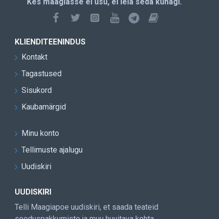
Kes maagiasse ei usu, ei leia seda kunagi.
KLIENDITEENINDUS
Kontakt
Tagastused
Sisukord
Kaubamärgid
Minu konto
Tellimuste ajalugu
Uudiskiri
UUDISKIRI
Telli Maagiapoe uudiskiri, et saada teateid
sooduspakkumiste ja muu huvitava kohta