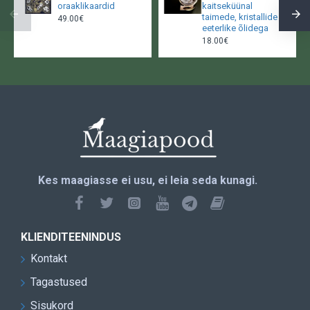
oraaklikaardid
kaitseküünal
taimede, kristallide ja
49.00€
eeterlike õlidega
18.00€
Kes maagiasse ei usu, ei leia seda kunagi.
KLIENDITEENINDUS
Kontakt
Tagastused
Sisukord