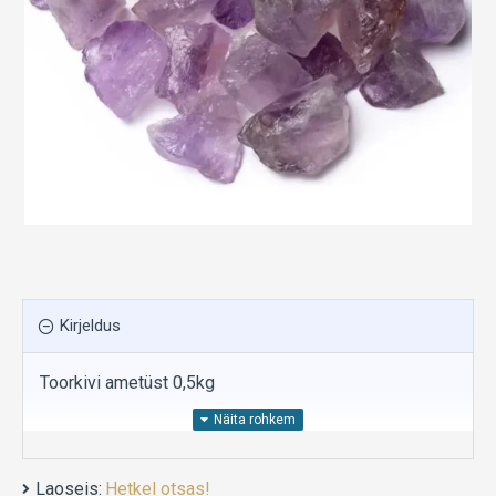
Kirjeldus
Toorkivi ametüst 0,5kg
Rahu ja tasakaalu loomine: Ametüst on tuntud kui
Laoseis:
Hetkel otsas!
rahu ja tasakaalu kivi, mis aitab vabaneda stressist