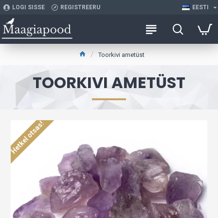
LOGI SISSE
REGISTREERU
EESTI
Toorkivi ametüst
TOORKIVI AMETÜST
Hetkel otsas!