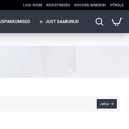
LOGI SISSE
REGISTREERU
SOOVIDE NIMEKIRI
VÕRDLE
USPAKKUMISED
JUST SAABUNUD
Jätka