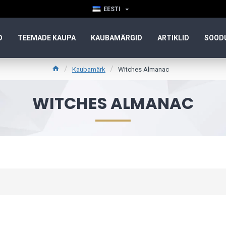
EESTI
D
TEEMADE KAUPA
KAUBAMÄRGID
ARTIKLID
SOOD
Kaubamärk
Witches Almanac
WITCHES ALMANAC