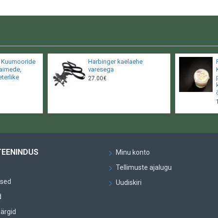
- Kuumooride
Harbinger kaelaehe
taimede,
varesega
eterlike
27.00€
TEENINDUS
Minu konto
Tellimuste ajalugu
used
Uudiskiri
d
ärgid