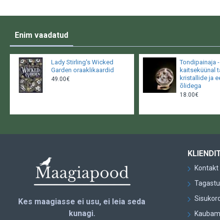
Enim vaadatud
Lady Stirling's Wicked
Tondipainaja 
Garden oraaklikaardid
kaitseküünal 
kristallide ja e
49.00€
õlidega
18.00€
KLIENDI
Kontakt
Tagast
Sisukor
Kes maagiasse ei usu, ei leia seda
kunagi.
Kaubam