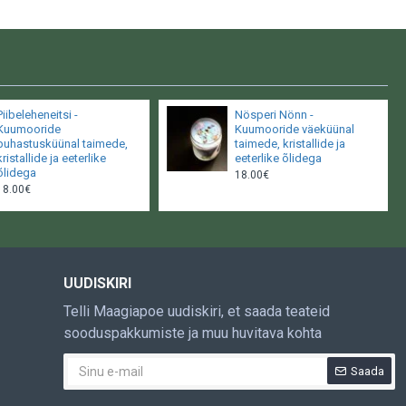
Piibeleheneitsi -
Nösperi Nönn -
Kuumooride
Kuumooride väeküünal
puhastusküünal taimede,
taimede, kristallide ja
kristallide ja eeterlike
eeterlike õlidega
õlidega
18.00€
18.00€
UUDISKIRI
Telli Maagiapoe uudiskiri, et saada teateid
sooduspakkumiste ja muu huvitava kohta
Saada