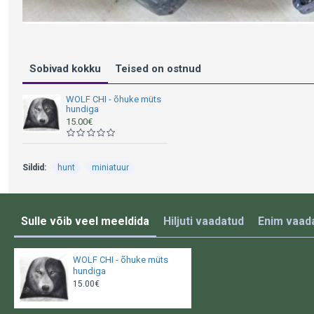
Sobivad kokku
Teised on ostnud
WOLF CHI - õhuke müts
hundiga
15.00€
Sildid:
hunt
miniatuur
Sulle võib veel meeldida
Hiljuti vaadatud
Enim vaad
WOLF CHI - õhuke müts
hundiga
15.00€