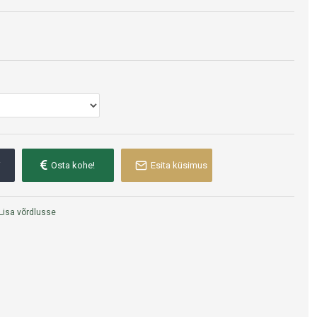
i
Osta kohe!
Esita küsimus
Lisa võrdlusse