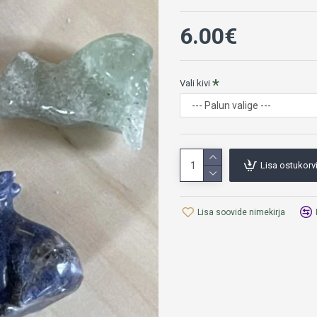
6.00€
Vali kivi
Lisa ostukorv
Lisa soovide nimekirja