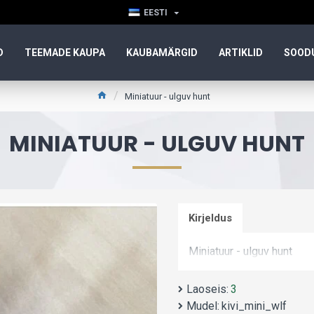
EESTI
D
TEEMADE KAUPA
KAUBAMÄRGID
ARTIKLID
SOOD
Miniatuur - ulguv hunt
MINIATUUR - ULGUV HUNT
Kirjeldus
Miniatuur - ulguv hunt
Laoseis:
3
Mudel:
kivi_mini_wlf