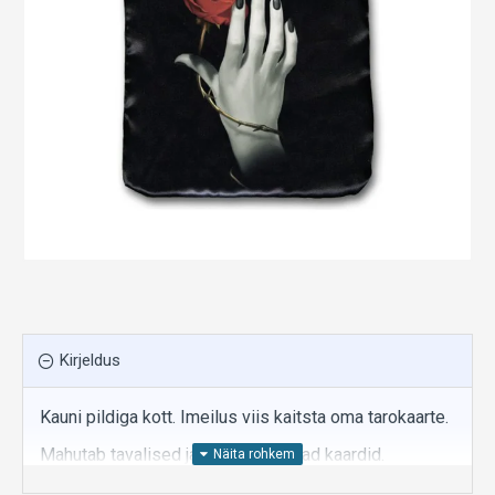
Kirjeldus
Kauni pildiga kott. Imeilus viis kaitsta oma tarokaarte.
Mahutab tavalised ja veidi suuremad kaardid.
Satiinist.