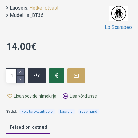
Laoseis:
Hetkel otsas!
Mõõdud160x225 mm
Mudel:
ls_BT36
Lo Scarabeo
14.00€
Lisa soovide nimekirja
Lisa võrdlusse
Sildid:
kott tarokaartidele
kaardid
rose hand
Teised on ostnud