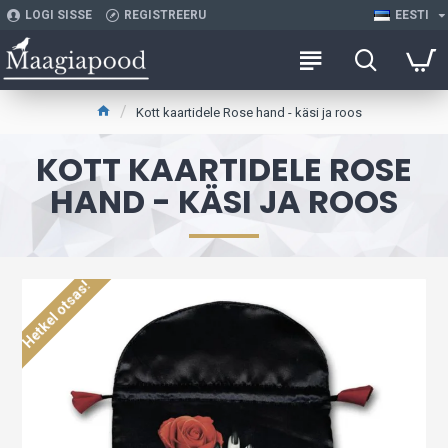
LOGI SISSE
REGISTREERU
EESTI
Kott kaartidele Rose hand - käsi ja roos
KOTT KAARTIDELE ROSE
HAND - KÄSI JA ROOS
Hetkel otsas!