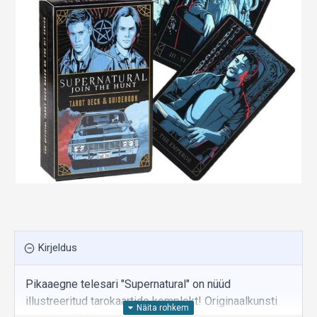
Kirjeldus
Pikaaegne telesari "Supernatural" on nüüd
illustreeritud tarokaartide komplekt! Originaalkunsti