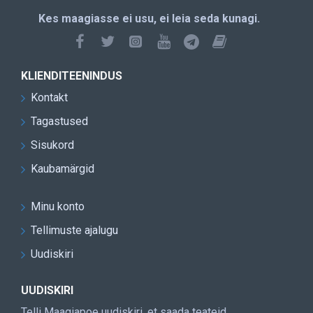
Kes maagiasse ei usu, ei leia seda kunagi.
KLIENDITEENINDUS
Kontakt
Tagastused
Sisukord
Kaubamärgid
Minu konto
Tellimuste ajalugu
Uudiskiri
UUDISKIRI
Telli Maagiapoe uudiskiri, et saada teateid