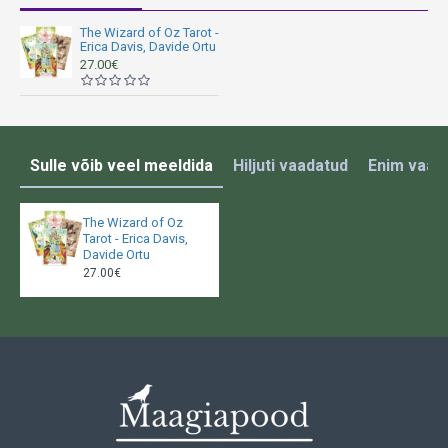
The Wizard of Oz Tarot -
Erica Davis, Davide Ortu
27.00€
Sulle võib veel meeldida
Hiljuti vaadatud
Enim vaad
The Wizard of Oz
Tarot - Erica Davis,
Davide Ortu
27.00€