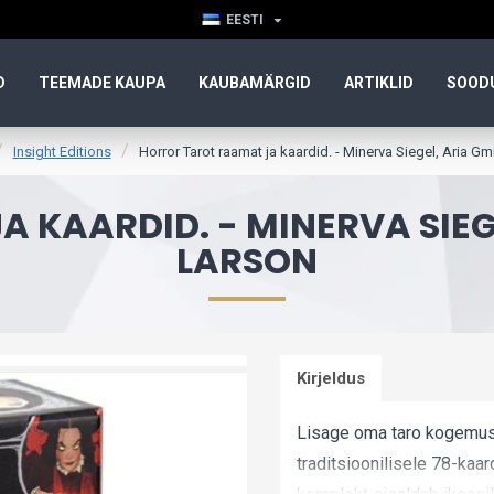
EESTI
D
TEEMADE KAUPA
KAUBAMÄRGID
ARTIKLID
SOOD
Insight Editions
Horror Tarot raamat ja kaardid. - Minerva Siegel, Aria Gmi
KAARDID. - MINERVA SIEGE
LARSON
Kirjeldus
Lisage oma taro kogemus
traditsioonilisele 78-kaa