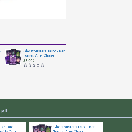
Vorming: Kõvakaaneline
Väljaandmise kuupäev: 
ISBN: 9781647225469

-
Ghostbusters Tarot - Ben
Turner, Amy Chase
Lehekülgi: 78 kaarti + 1
38.00€
Lõike suurus: 3.875 x 5.7
jalt
Oz Tarot -
Ghostbusters Tarot - Ben
avide Ortu
Turner, Amy Chase