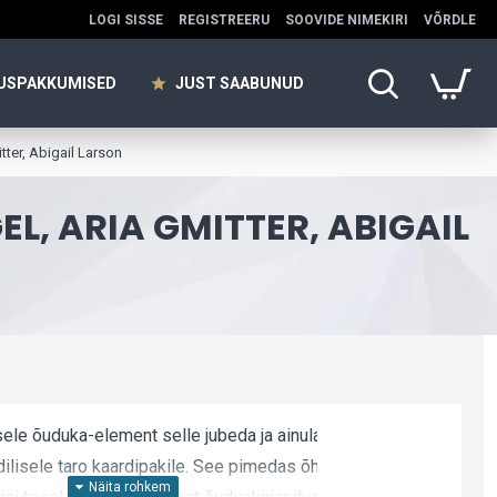
LOGI SISSE
REGISTREERU
SOOVIDE NIMEKIRI
VÕRDLE
USPAKKUMISED
JUST SAABUNUD
tter, Abigail Larson
L, ARIA GMITTER, ABIGAIL
ele õuduka-element selle jubeda ja ainulaadse lähenemisega
rdilisele taro kaardipakile. See pimedas õhkkonnas taro