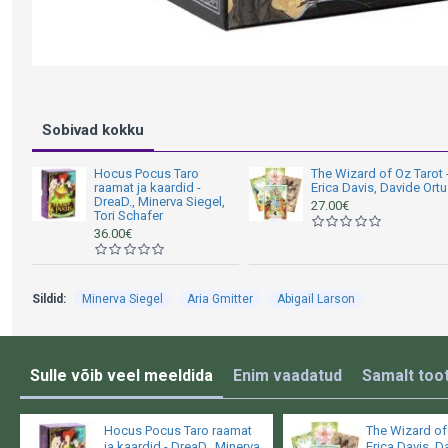
Sobivad kokku
Hocus Pocus Taro
The Wizard of Oz Tarot 
raamat ja kaardid -
Erica Davis, Davide Ortu
DreaD., Minerva Siegel,
27.00€
Tori Schafer
36.00€
Sildid:
Minerva Siegel
Aria Gmitter
Abigail Larson
Sulle võib veel meeldida
Enim vaadatud
Samalt toot
Hocus Pocus Taro raamat
The Wizard of 
ja kaardid - DreaD., Minerva
Erica Davis, D