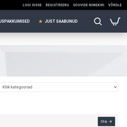
LOGI SISSE
REGISTREERU
SOOVIDE NIMEKIRI
VÕRDLE
USPAKKUMISED
JUST SAABUNUD
Otsi