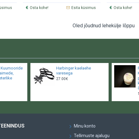
küsimus
Osta kohe!
Esita küsimus
Osta kohe!
Oled jõudnud lehekülje lõppu
- Kuumooride
Harbinger kaelaehe
taimede,
varesega
eterlike
27.00€
TEENINDUS
Minu konto
Tellimuste ajalugu