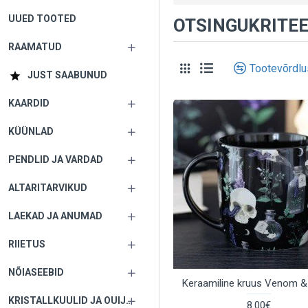
UUED TOOTED
OTSINGUKRITEE
RAAMATUD
Tootevõrdlu
JUST SAABUNUD
KAARDID
KÜÜNLAD
PENDLID JA VARDAD
ALTARITARVIKUD
LAEKAD JA ANUMAD
RIIETUS
NÕIASEEBID
Keraamiline kruus Venom &
KRISTALLKUULID JA OUIJA LAUAD
8.00€