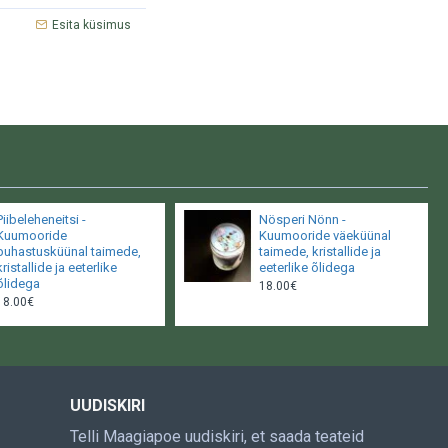
Esita küsimus
Piibeleheneitsi -
Nösperi Nönn -
Kuumooride
Kuumooride väeküünal
puhastusküünal taimede,
taimede, kristallide ja
kristallide ja eeterlike
eeterlike õlidega
õlidega
18.00€
18.00€
UUDISKIRI
Telli Maagiapoe uudiskiri, et saada teateid